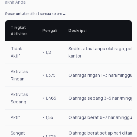
akhir Anda.
Geser untuk melihat semua kolom →
Tingkat
Pengali
Deskripsi
Aktivitas
Tidak
Sedikit atau tanpa olahraga, peke
× 1,2
Aktif
kantor
Aktivitas
× 1,375
Olahraga ringan 1–3 hari/minggu
Ringan
Aktivitas
× 1,465
Olahraga sedang 3–5 hari/minggu
Sedang
Aktif
× 1,55
Olahraga berat 6–7 hari/minggu
Sangat
Olahraga berat setiap hari ditam
× 1,725