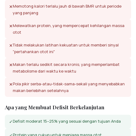
Memotong kalori terlalu jauh di bawah BMR untuk periode
✕
yang panjang
Melewatkan protein, yang mempercepat kehilangan massa
✕
otot
Tidak melakukan latihan kekuatan untuk memberi sinyal
✕
"pertahankan otot ini"
Makan terlalu sedikit secara kronis, yang memperlambat
✕
metabolisme dari waktu ke waktu
Pola pikir serba-atau-tidak-sama-sekali yang menyebabkan
✕
makan berlebihan setelahnya
Apa yang Membuat Defisit Berkelanjutan
Defisit moderat 15–25% yang sesuai dengan tujuan Anda
✓
Protein yang cukup untuk menjaga massa otot
✓