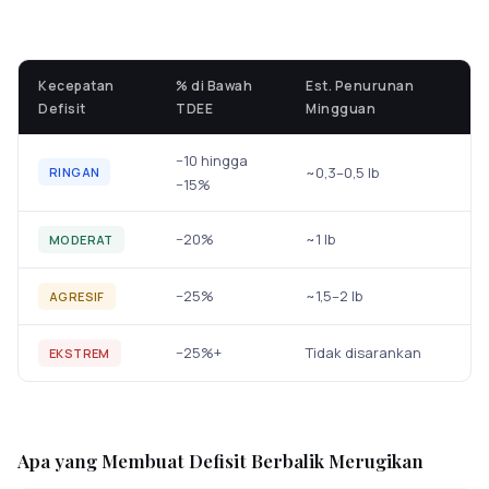
Kecepatan
% di Bawah
Est. Penurunan
Defisit
TDEE
Mingguan
−10 hingga
~0,3–0,5 lb
RINGAN
−15%
−20%
~1 lb
MODERAT
−25%
~1,5–2 lb
AGRESIF
−25%+
Tidak disarankan
EKSTREM
Apa yang Membuat Defisit Berbalik Merugikan