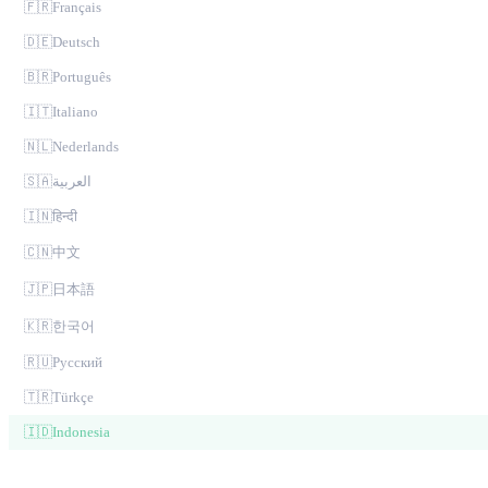
🇫🇷
Français
🇩🇪
Deutsch
🇧🇷
Português
🇮🇹
Italiano
🇳🇱
Nederlands
🇸🇦
العربية
🇮🇳
हिन्दी
🇨🇳
中文
🇯🇵
日本語
🇰🇷
한국어
🇷🇺
Русский
🇹🇷
Türkçe
🇮🇩
Indonesia