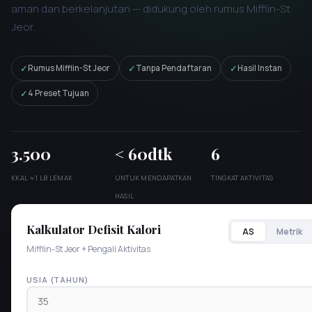
aman dan berkelanjutan — didukung oleh rumus Mifflin-St
Jeor.
✓
✓
✓
Rumus Mifflin-St Jeor
Tanpa Pendaftaran
Hasil Instan
✓
4 Preset Tujuan
3.500
< 60dtk
6
KKAL ≈ 1 LB LEMAK
UNTUK MENDAPATKAN
TINGKAT AKTIVITAS
HASIL
Kalkulator Defisit Kalori
AS
Metrik
Mifflin-St Jeor + Pengali Aktivitas
USIA (TAHUN)