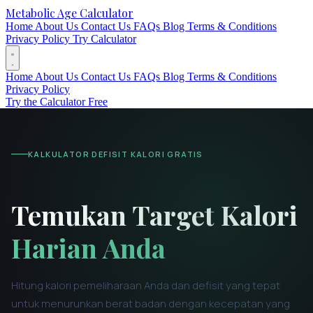
Metabolic Age Calculator
Home
About Us
Contact Us
FAQs
Blog
Terms & Conditions
Privacy Policy
Try Calculator
Home
About Us
Contact Us
FAQs
Blog
Terms & Conditions
Privacy Policy
Try the Calculator Free
KALKULATOR DEFISIT KALORI GRATIS
Temukan Target Kalori
Harian Anda
Hitung kalori pemeliharaan Anda dan defisit yang tepat
untuk menurunkan berat badan dengan kecepatan yang