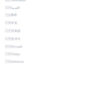
🇳🇱
Nederlands
🇸🇦
العربية
🇮🇳
हिन्दी
🇨🇳
中文
🇯🇵
日本語
🇰🇷
한국어
🇷🇺
Русский
🇹🇷
Türkçe
🇮🇩
Indonesia