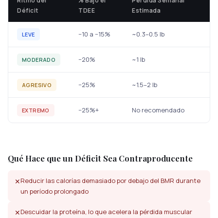
Ritmo del
% Bajo el
Pérdida Semanal
Déficit
TDEE
Estimada
−10 a −15%
~0.3–0.5 lb
LEVE
−20%
~1 lb
MODERADO
−25%
~1.5–2 lb
AGRESIVO
−25%+
No recomendado
EXTREMO
Qué Hace que un Déficit Sea Contraproducente
Reducir las calorías demasiado por debajo del BMR durante
✕
un período prolongado
Descuidar la proteína, lo que acelera la pérdida muscular
✕