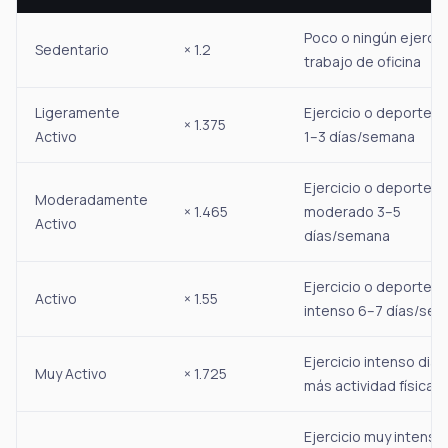
Poco o ningún ejercic
Sedentario
× 1.2
trabajo de oficina
Ligeramente
Ejercicio o deporte li
× 1.375
Activo
1–3 días/semana
Ejercicio o deporte
Moderadamente
× 1.465
moderado 3–5
Activo
días/semana
Ejercicio o deporte
Activo
× 1.55
intenso 6–7 días/se
Ejercicio intenso diar
Muy Activo
× 1.725
más actividad física
Ejercicio muy intenso