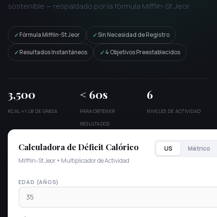
sostenible — respaldado por la fórmula Mifflin-St Jeor.
✓
✓
Fórmula Mifflin-St Jeor
Sin Necesidad de Registro
✓
✓
Resultados Instantáneos
4 Objetivos Preestablecidos
3,500
< 60s
6
KCAL ≈ 1 LB DE GRASA
PARA OBTENER
NIVELES DE ACTIVIDAD
RESULTADOS
Calculadora de Déficit Calórico
US
Métrico
Mifflin-St Jeor + Multiplicador de Actividad
EDAD (AÑOS)