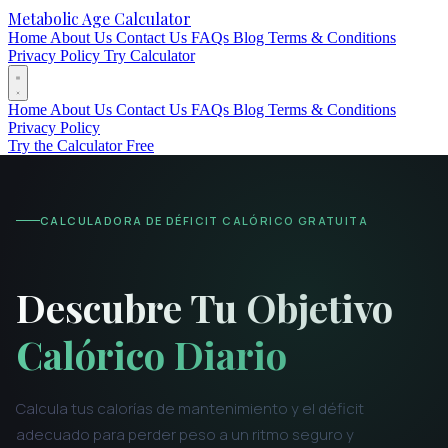
Metabolic Age Calculator
Home
About Us
Contact Us
FAQs
Blog
Terms & Conditions
Privacy Policy
Try Calculator
Home
About Us
Contact Us
FAQs
Blog
Terms & Conditions
Privacy Policy
Try the Calculator Free
CALCULADORA DE DÉFICIT CALÓRICO GRATUITA
Descubre Tu Objetivo
Calórico Diario
Calcula tus calorías de mantenimiento y el déficit
adecuado para perder peso a un ritmo seguro y