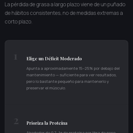
La pérdida de grasa a largo plazo viene de un puñado
de hábitos consistentes, no de medidas extremas a
corto plazo.
1
Elige un Déficit Moderado
Apunta a aproximadamente 15–25% por debajo del
mantenimiento — suficiente para ver resultados,
pero lo bastante pequeño para mantenerlo y
preservar el músculo.
2
Prioriza la Proteína
Alrededor de 0.7–1g de proteína por libra de peso