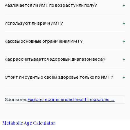
+
Различается ли ИМТ по возрасту или полу?
+
Используют ли врачи ИМТ?
+
Каковы основные ограничения ИМТ?
+
Как рассчитывается здоровый диапазон веса?
+
Стоит ли судить о своём здоровье только по ИМТ?
Sponsored
Explore recommended health resources →
Metabolic Age Calculator