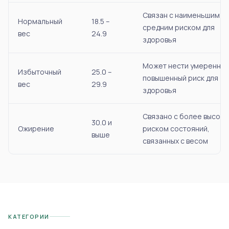
Связан с наименьшим
Нормальный
18.5 –
средним риском для
вес
24.9
здоровья
Может нести умеренно
Избыточный
25.0 –
повышенный риск для
вес
29.9
здоровья
Связано с более высок
30.0 и
Ожирение
риском состояний,
выше
связанных с весом
КАТЕГОРИИ