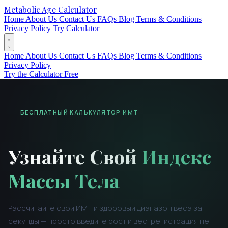
Metabolic Age Calculator
Home
About Us
Contact Us
FAQs
Blog
Terms & Conditions
Privacy Policy
Try Calculator
Home
About Us
Contact Us
FAQs
Blog
Terms & Conditions
Privacy Policy
Try the Calculator Free
БЕСПЛАТНЫЙ КАЛЬКУЛЯТОР ИМТ
Узнайте Свой
Индекс
Массы Тела
Рассчитайте свой ИМТ и здоровый диапазон веса за
секунды — просто введите рост и вес, регистрация не