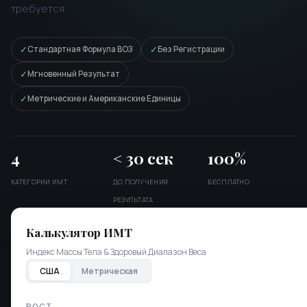
требуется.
✓
✓
Стандартная Формула ВОЗ
Без Регистрации
✓
Мгновенный Результат
✓
Метрические и Американские Единицы
4
< 30 сек
100%
КАТЕГОРИИ ИМТ
ДО ПОЛУЧЕНИЯ
БЕСПЛАТНО
РЕЗУЛЬТАТА
Калькулятор ИМТ
Индекс Массы Тела & Здоровый Диапазон Веса
США
Метрическая
РОСТ