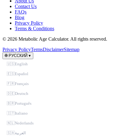
About Us
Contact Us
FAQs
Blog
Privacy Policy
Terms & Conditions
© 2026 Metabolic Age Calculator. All rights reserved.
Privacy Policy
Terms
Disclaimer
Sitemap
🌐
РУССКИЙ
▾
🇺🇸
English
🇪🇸
Español
🇫🇷
Français
🇩🇪
Deutsch
🇧🇷
Português
🇮🇹
Italiano
🇳🇱
Nederlands
🇸🇦
العربية