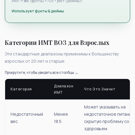
ИМТ = вес (фунты) × 703 ÷ рост (дюймы)²
Использует фунты & дюймы
Категории ИМТ ВОЗ для Взрослых
Эти стандартные диапазоны применимы к большинству
взрослых от 20 лет и старше.
Прокрутите, чтобы увидеть все столбцы →
Диапазон
Категория
Что Это Значит
ИМТ
Может указывать на
Недостаточный
Менее
недостаточное питание
вес
18.5
скрытую проблему со
здоровьем