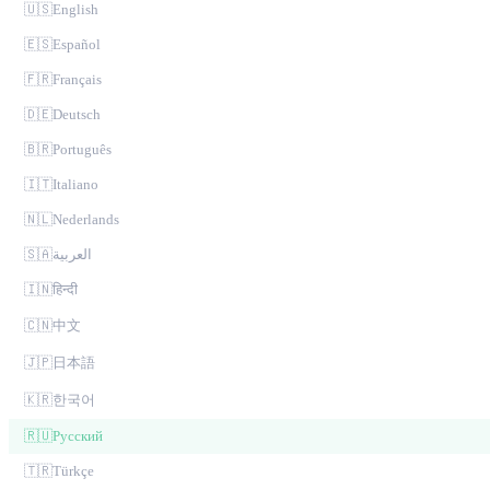
🇺🇸
English
🇪🇸
Español
🇫🇷
Français
🇩🇪
Deutsch
🇧🇷
Português
🇮🇹
Italiano
🇳🇱
Nederlands
🇸🇦
العربية
🇮🇳
हिन्दी
🇨🇳
中文
🇯🇵
日本語
🇰🇷
한국어
🇷🇺
Русский
🇹🇷
Türkçe