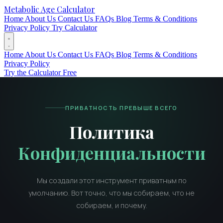
Metabolic Age Calculator
Home
About Us
Contact Us
FAQs
Blog
Terms & Conditions
Privacy Policy
Try Calculator
Home
About Us
Contact Us
FAQs
Blog
Terms & Conditions
Privacy Policy
Try the Calculator Free
ПРИВАТНОСТЬ ПРЕВЫШЕ ВСЕГО
Политика
Конфиденциальности
Мы создали этот инструмент приватным по
умолчанию. Вот точно, что мы собираем, что не
собираем, и почему.