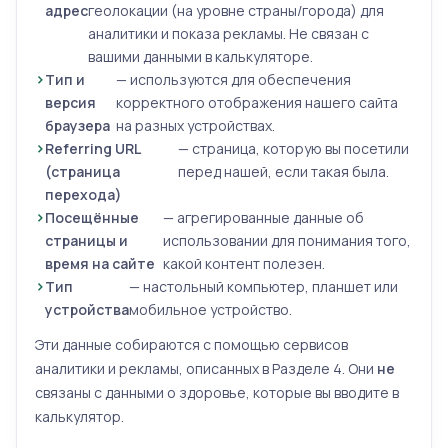
адрес
геолокации (на уровне страны/города) для
аналитики и показа рекламы. Не связан с
вашими данными в калькуляторе.
Тип и
— используются для обеспечения
версия
корректного отображения нашего сайта
браузера
на разных устройствах.
Referring URL
— страница, которую вы посетили
(страница
перед нашей, если такая была.
перехода)
Посещённые
— агрегированные данные об
страницы и
использовании для понимания того,
время на сайте
какой контент полезен.
Тип
— настольный компьютер, планшет или
устройства
мобильное устройство.
Эти данные собираются с помощью сервисов
аналитики и рекламы, описанных в Разделе 4. Они
не
связаны с данными о здоровье, которые вы вводите в
калькулятор.