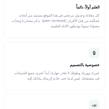
العلم أولاً، دائماً
كل معادلة وجدول مرجعي في هذا الموقع مستمد من أبحاث
مُحكّمة من قبل الأقران (peer-reviewed). نذكر مصادرنا ونحدّث
محتوانا سنوياً مع تطور الأدلة العلمية.
🔒
خصوصية بالتصميم
عمرك ووزنك وطولك لا تغادر جهازك أبداً. تُجرى جميع الحسابات
في متصفحك. ليس لدينا حتى خادم لإرسال بياناتك إليه.
📣