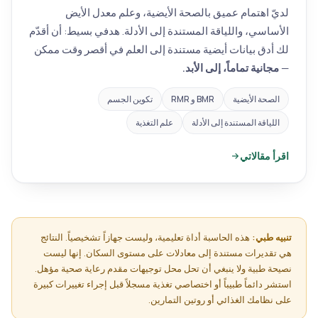
لديّ اهتمام عميق بالصحة الأيضية، وعلم معدل الأيض
الأساسي، واللياقة المستندة إلى الأدلة. هدفي بسيط: أن أقدّم
لك أدق بيانات أيضية مستندة إلى العلم في أقصر وقت ممكن
—
مجانية تماماً، إلى الأبد.
الصحة الأيضية
BMR و RMR
تكوين الجسم
اللياقة المستندة إلى الأدلة
علم التغذية
اقرأ مقالاتي
تنبيه طبي:
هذه الحاسبة أداة تعليمية، وليست جهازاً تشخيصياً. النتائج
هي تقديرات مستندة إلى معادلات على مستوى السكان. إنها ليست
نصيحة طبية ولا ينبغي أن تحل محل توجيهات مقدم رعاية صحية مؤهل.
استشر دائماً طبيباً أو اختصاصي تغذية مسجلاً قبل إجراء تغييرات كبيرة
على نظامك الغذائي أو روتين التمارين.