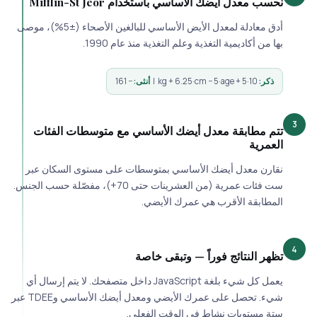
نحسب معدل أيضك الأساسي باستخدام Mifflin-St Jeor
أدق معادلة لمعدل الأيض الأساسي للبالغين الأصحاء (±5%)، موصى
بها من أكاديمية التغذية وعلم التغذية منذ عام 1990.
ذكر:
10·kg + 6.25·cm − 5·age + 5 |
أنثى:
− 161
3
تتم مطابقة معدل أيضك الأساسي مع متوسطات الفئات
العمرية
نقارن معدل أيضك الأساسي بمتوسطات على مستوى السكان عبر
ست فئات عمرية (من العشرينات حتى 70+)، مفصّلة حسب الجنس.
المطابقة الأقرب هي عمرك الأيضي.
4
تظهر النتائج فوراً — وتبقى خاصة
يعمل كل شيء بلغة JavaScript داخل متصفحك. لا يتم إرسال أي
شيء. تحصل على عمرك الأيضي ومعدل أيضك الأساسي وTDEE عبر
ستة مستويات نشاط في الوقت الفعلي.