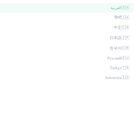
🇸🇦
العربية
हिन्दी
🇮🇳
中文
🇨🇳
日本語
🇯🇵
한국어
🇰🇷
Русский
🇷🇺
Türkçe
🇹🇷
Indonesia
🇮🇩