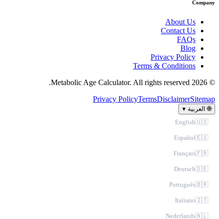
Compa
About Us
Contact Us
FAQs
Blog
Privacy Policy
Terms & Conditions
© 2026 Metabo
Privacy Policy
Terms
Disclaimer
Sitem
▾
العربية

English
🇺🇸
Español
🇪🇸
Français
🇫🇷
Deutsch
🇩🇪
Português
🇧🇷
Italiano
🇮🇹
Nederlands
🇳🇱