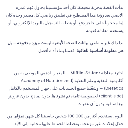
دأت القصة بتجربة محبطة. كان أحد مؤسسينا يحاول فهم عمره
لأيضي بعد رؤية هذا المصطلح في تطبيق رياضي. كل مصدر وجده كان
ما محجوباً خلف حاجز دفع، أو يتطلب التسجيل بالبريد الإلكتروني، أو
ستخدم معادلة قديمة.
دا ذلك غير منطقي.
بيانات الصحة الأيضية ليست ميزة مدفوعة — بل
ي معلومة أساسية للعافية.
فقمنا ببناء أداة أفضل.
ختَرنا
معادلة Mifflin-St Jeor
— المعيار الذهبي الموصى به من
أكاديمية التغذية وعلم التغذية (Academy of Nutrition and
Dietetics) — وشغّلنا جميع الحسابات على جهاز المستخدم بالكامل
(client-side) لخصوصية تامة، ثم نشرناها. بدون نماذج. بدون عروض
يع إضافية. بدون أي عقبات.
اليوم، يستخدم أكثر من 100,000 شخص حاسبتنا كل شهر. نموّلها من
لال إعلانات غير مزعجة، ونخطط للحفاظ عليها مجانية إلى الأبد.