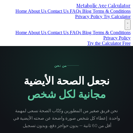
Metabolic Age Calculat
Home
About Us
Contact Us
FAQs
Blog
Terms & Conditio
Privacy Policy
Try Calculat
Home
About Us
Contact Us
FAQs
Blog
Terms & Conditio
Privacy Poli
Try the Calculator Fr
من نحن
نجعل الصحة الأيضية
مجانية لكل شخص
نحن فريق صغير من المطورين وكتّاب الصحة نسعى لمهمة
واحدة: إعطاء كل شخص صورة واضحة عن صحته الأيضية في
أقل من 60 ثانية — بدون حواجز دفع، وبدون تسجيل.