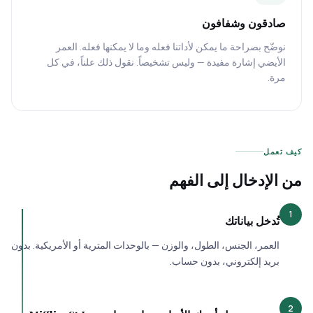
صادقون وشفافون
نوضّح بصراحة ما يمكن لأداتنا فعله وما لا يمكنها فعله. العمر
الأيضي إشارة مفيدة — وليس تشخيصاً. نقول ذلك علناً، في كل
مرة.
يف تعمل
ن الإدخال إلى الفهم
1
تُدخل بياناتك
العمر، الجنس، الطول، والوزن — بالوحدات المترية أو الأمريكية. بدون
بريد إلكتروني، بدون حساب.
2