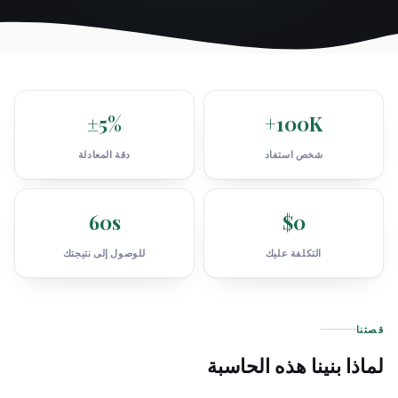
±5%
100K+
شخص استفاد
دقة المعادلة
60s
$0
التكلفة عليك
للوصول إلى نتيجتك
صتنا
ماذا بنينا هذه الحاسبة