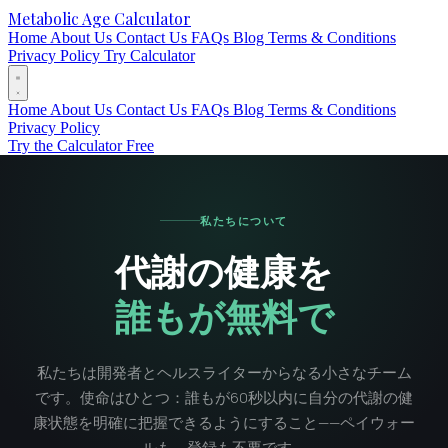
Metabolic Age Calculator
Home
About Us
Contact Us
FAQs
Blog
Terms & Conditions
Privacy Policy
Try Calculator
Home
About Us
Contact Us
FAQs
Blog
Terms & Conditions
Privacy Policy
Try the Calculator Free
私たちについて
代謝の健康を
誰もが無料で
私たちは開発者とヘルスライターからなる小さなチーム
です。使命はひとつ：誰もが60秒以内に自分の代謝の健
康状態を明確に把握できるようにすること——ペイウォー
ルも、登録も不要です。