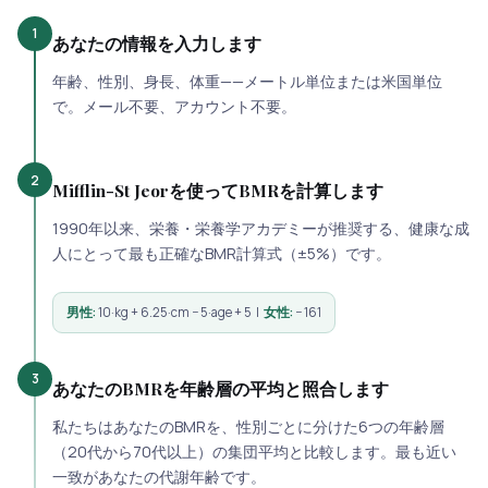
1
あなたの情報を入力します
年齢、性別、身長、体重——メートル単位または米国単位
で。メール不要、アカウント不要。
2
Mifflin-St Jeorを使ってBMRを計算します
1990年以来、栄養・栄養学アカデミーが推奨する、健康な成
人にとって最も正確なBMR計算式（±5%）です。
男性:
10·kg + 6.25·cm − 5·age + 5 |
女性:
− 161
3
あなたのBMRを年齢層の平均と照合します
私たちはあなたのBMRを、性別ごとに分けた6つの年齢層
（20代から70代以上）の集団平均と比較します。最も近い
一致があなたの代謝年齢です。