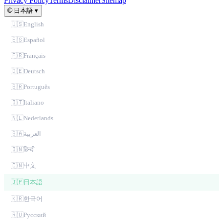
Privacy Policy
Terms
Disclaimer
Sitemap
🌐
日本語
▾
🇺🇸
English
🇪🇸
Español
🇫🇷
Français
🇩🇪
Deutsch
🇧🇷
Português
🇮🇹
Italiano
🇳🇱
Nederlands
🇸🇦
العربية
🇮🇳
हिन्दी
🇨🇳
中文
🇯🇵
日本語
🇰🇷
한국어
🇷🇺
Русский