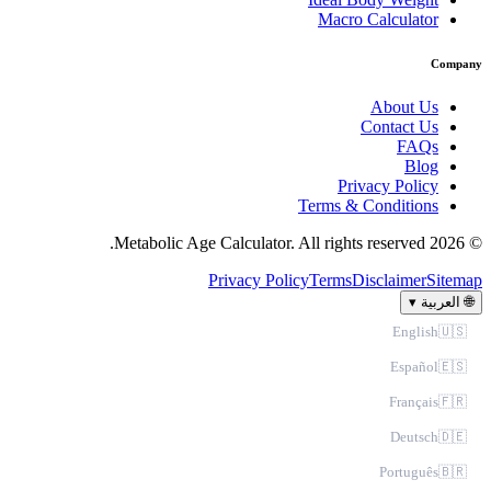
Macro Calculator
Compa
About Us
Contact Us
FAQs
Blog
Privacy Policy
Terms & Conditions
© 2026 Metabo
Privacy Policy
Terms
Disclaimer
Sitem
▾
العربية

English
🇺🇸
Español
🇪🇸
Français
🇫🇷
Deutsch
🇩🇪
Português
🇧🇷