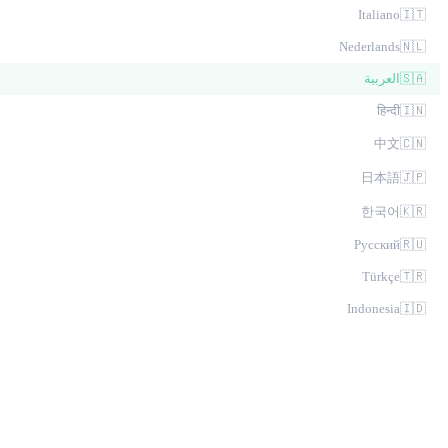
Italiano
🇮🇹
Nederlands
🇳🇱
🇸🇦
العربية
हिन्दी
🇮🇳
中文
🇨🇳
日本語
🇯🇵
한국어
🇰🇷
Русский
🇷🇺
Türkçe
🇹🇷
Indonesia
🇮🇩