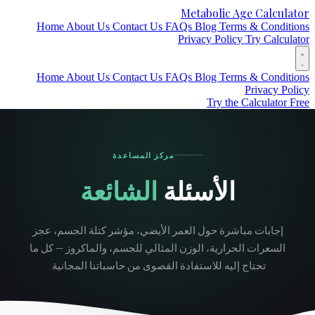
Metabolic Age Calculat
Home
About Us
Contact Us
FAQs
Blog
Terms & Conditio
Privacy Policy
Try Calculat
Home
About Us
Contact Us
FAQs
Blog
Terms & Conditio
Privacy Poli
Try the Calculator Fr
مركز المساعدة
الأسئلة
الشائعة
إجابات مباشرة حول العمر الأيضي، مؤشر كتلة الجسم، عجز
السعرات الحرارية، الوزن المثالي للجسم، والماكروز — كل ما
تحتاج إليه للاستفادة القصوى من حاسباتنا المجانية.