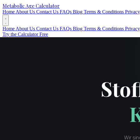
Metabolic Age Calculator
Home
About Us
Contact Us
FAQs
Blog
Terms & Conditions
Privacy
Home
About Us
Contact Us
FAQs
Blog
Terms & Conditions
Privacy
Try the Calculator Free
Sto
K
Wir si