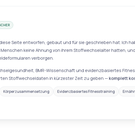
SCHER
e diese Seite entworfen, gebaut und für sie geschrieben hat. Ich h
e Menschen keine Ahnung von ihrem Stoffwechselalter hatten, und
eldeformularen verborgen.
echselgesundheit, BMR-Wissenschaft und evidenzbasiertes Fitnesstra
rten Stoffwechseldaten in kürzester Zeit zu geben —
komplett kos
Körperzusammensetzung
Evidenzbasiertes Fitnesstraining
Ernähr