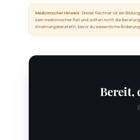
Medizinischer Hinweis:
Dieser Rechner ist ein Bildun
kein medizinischer Rat und sollten nicht die Beratung
Ernährungsberaterin, bevor du wesentliche Änderung
Bereit,
E