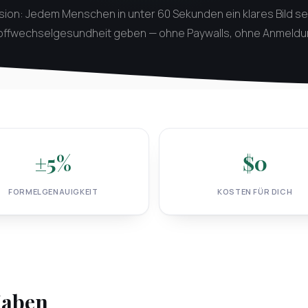
sion: Jedem Menschen in unter 60 Sekunden ein klares Bild se
offwechselgesundheit geben — ohne Paywalls, ohne Anmeldu
±5%
$0
FORMELGENAUIGKEIT
KOSTEN FÜR DICH
Haben