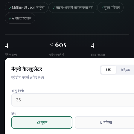
✓
✓
✓
Mifflin-St Jeor फॉर्मूला
साइन-अप की आवश्यकता नहीं
तुरंत परिणाम
✓
4 डाइट स्टाइल
4
< 60s
4
दैनिक लक्ष्य
परिणाम पाने में
डाइट स्टाइल
मैक्रो कैलकुलेटर
US
मेट्रिक
प्रोटीन, कार्ब्स & फैट लक्ष्य
आयु (वर्ष)
लिंग
पुरुष
महिला