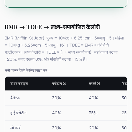
BMR → TDEE → लक्ष्य-समायोजित कैलोरी
BMR (Mifflin-St Jeor): पुरुष = 10×kg + 6.25×cm − 5×आयु + 5। महिला
= 10×kg + 6.25×cm − 5×आयु − 161। TDEE = BMR × गतिविधि
मल्टीप्लायर। लक्ष्य कैलोरी = TDEE × (1 + लक्ष्य समायोजन), जहां वजन घटाना
−20%, बनाए रखना 0%, और मांसपेशी बढ़ाना +15% है।
सभी कॉलम देखने के लिए स्वाइप करें →
डाइट स्टाइल
प्रोटीन %
कार्ब्स %
फैट %
बैलेंस्ड
30%
40%
30%
हाई प्रोटीन
40%
35%
25%
लो कार्ब
30%
20%
50%