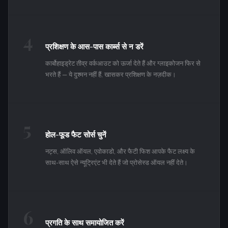
4
प्रशिक्षण के आस-पास कार्ब्स से न डरें
कार्बोहाइड्रेट तीव्र वर्कआउट को ऊर्जा देते हैं और ग्लाइकोजन फिर से
भरते हैं — ये दुश्मन नहीं हैं, खासकर प्रशिक्षण के नज़दीक।
5
होल-फूड फैट सोर्स चुनें
नट्स, ऑलिव ऑयल, एवोकाडो, और फैटी फिश आपके फैट लक्ष्य के
साथ-साथ ऐसे न्यूट्रिएंट भी देते हैं जो प्रोसेस्ड ऑयल नहीं देते।
6
प्रगति के साथ समायोजित करें