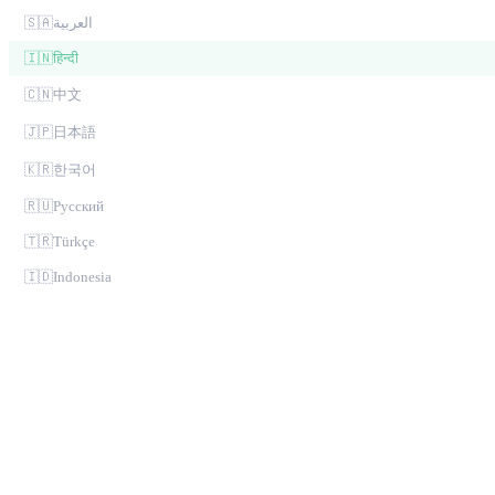
🇸🇦
العربية
🇮🇳
हिन्दी
🇨🇳
中文
🇯🇵
日本語
🇰🇷
한국어
🇷🇺
Русский
🇹🇷
Türkçe
🇮🇩
Indonesia