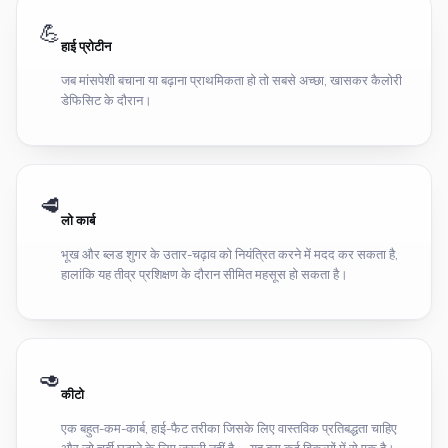
💪
हाई प्रोटीन
जब मांसपेशी बचाना या बढ़ाना प्राथमिकता हो तो सबसे अच्छा, खासकर कैलोरी
डेफिसिट के दौरान।
🥩
लो कार्ब
भूख और ब्लड शुगर के उतार-चढ़ाव को नियंत्रित करने में मदद कर सकता है,
हालांकि यह तीव्र प्रशिक्षण के दौरान सीमित महसूस हो सकता है।
🥑
कीटो
एक बहुत-कम-कार्ब, हाई-फैट तरीका जिसके लिए वास्तविक प्रतिबद्धता चाहिए
और जो चर्बी घटाने के लिए जरूरी नहीं है — यह बस कई विकल्पों में से एक है।