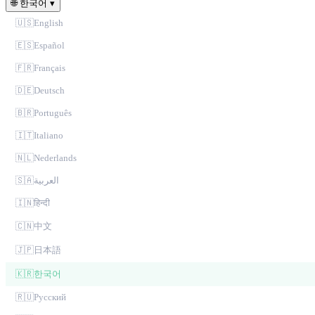
🌐
한국어
▾
🇺🇸
English
🇪🇸
Español
🇫🇷
Français
🇩🇪
Deutsch
🇧🇷
Português
🇮🇹
Italiano
🇳🇱
Nederlands
🇸🇦
العربية
🇮🇳
हिन्दी
🇨🇳
中文
🇯🇵
日本語
🇰🇷
한국어
🇷🇺
Русский