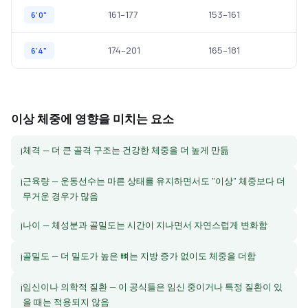
161–177
153–161
6'0"
174–201
165–181
6'4"
이상 체중에 영향을 미치는 요소
체격 — 더 큰 골격 구조는 건강한 체중을 더 높게 만듦
i
근육량 — 운동선수는 마른 상태를 유지하면서도 "이상" 체중보다 더
i
무거운 경우가 많음
나이 — 체성분과 골밀도는 시간이 지나면서 자연스럽게 변화함
i
골밀도 — 더 밀도가 높은 뼈는 지방 증가 없이도 체중을 더함
i
임신이나 의학적 질환 — 이 공식들은 임신 중이거나 특정 질환이 있
i
을 때는 적용되지 않음