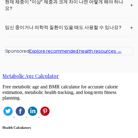
현재 체중이 "이상" 체중과 크게 차이 나면 어떻게 해야 하나
+
요?
+
임신 중이거나 의학적 질환이 있을 때도 사용할 수 있나요?
Sponsored
Explore recommended health resources →
Metabolic Age Calculator
Free metabolic age and BMR calculator for accurate calorie
estimation, metabolic health tracking, and long-term fitness
planning.
Health Calculators