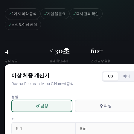
✓
✓
✓
4가지 의학 공식
가입 불필요
즉시 결과 확인
✓
남성 & 여성 공식
4
< 30초
60+
공식 평균
결과 확인까지
년간 임상 활용
이상 체중 계산기
미터
US
Devine, Robinson, Miller & Hamwi 공식
성별
남성
여성
키