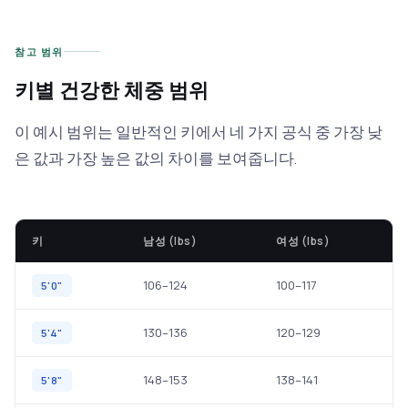
참고 범위
키별 건강한 체중 범위
이 예시 범위는 일반적인 키에서 네 가지 공식 중 가장 낮
은 값과 가장 높은 값의 차이를 보여줍니다.
키
남성 (lbs)
여성 (lbs)
106–124
100–117
5'0"
130–136
120–129
5'4"
148–153
138–141
5'8"