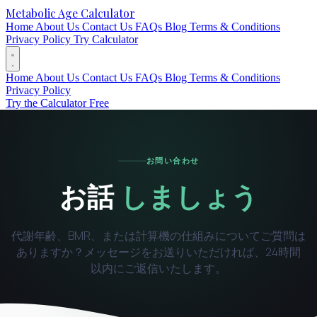
Metabolic Age Calculator
Home
About Us
Contact Us
FAQs
Blog
Terms & Conditions
Privacy Policy
Try Calculator
Home
About Us
Contact Us
FAQs
Blog
Terms & Conditions
Privacy Policy
Try the Calculator Free
お問い合わせ
お話
しましょう
代謝年齢、BMR、または計算機の仕組みについてご質問は
ありますか？メッセージをお送りいただければ、24時間
以内にご返信いたします。