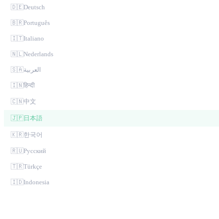
🇩🇪
Deutsch
🇧🇷
Português
🇮🇹
Italiano
🇳🇱
Nederlands
🇸🇦
العربية
🇮🇳
हिन्दी
🇨🇳
中文
🇯🇵
日本語
🇰🇷
한국어
🇷🇺
Русский
🇹🇷
Türkçe
🇮🇩
Indonesia