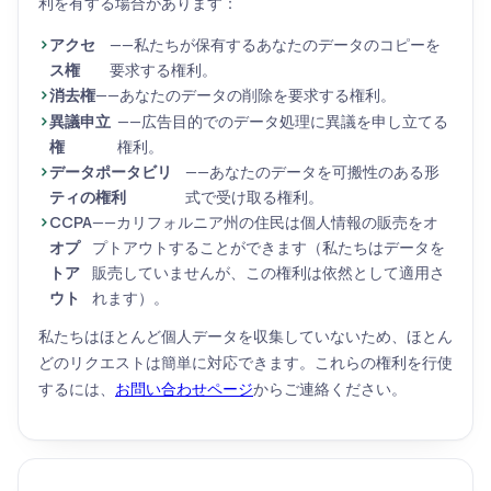
利を有する場合があります：
アクセ
——私たちが保有するあなたのデータのコピーを
ス権
要求する権利。
消去権
——あなたのデータの削除を要求する権利。
異議申立
——広告目的でのデータ処理に異議を申し立てる
権
権利。
データポータビリ
——あなたのデータを可搬性のある形
ティの権利
式で受け取る権利。
CCPA
——カリフォルニア州の住民は個人情報の販売をオ
オプ
プトアウトすることができます（私たちはデータを
トア
販売していませんが、この権利は依然として適用さ
ウト
れます）。
私たちはほとんど個人データを収集していないため、ほとん
どのリクエストは簡単に対応できます。これらの権利を行使
するには、
お問い合わせページ
からご連絡ください。