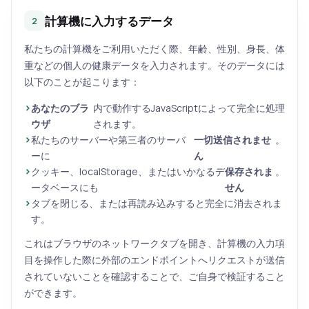
計算機に入力するデータ
2
私たちの計算機をご利用いただく際、年齢、性別、身長、体
重などの個人の健康データを入力されます。そのデータには
以下のことが起こります：
あなたのブラ
内で動作するJavaScriptによって完全に処理
ウザ
されます。
私たちのサーバーや第三者のサーバ
一切送信されませ
。
ーに
ん
クッキー、localStorage、またはいかなるデ
保存されま
。
ータベースにも
せん
タブを閉じる、または再読み込みすると完全に消去されま
す。
これはブラウザのネットワークタブを開き、計算機の入力項
目を操作した際に外部のエンドポイントへリクエストが送信
されていないことを確認することで、ご自身で検証すること
ができます。