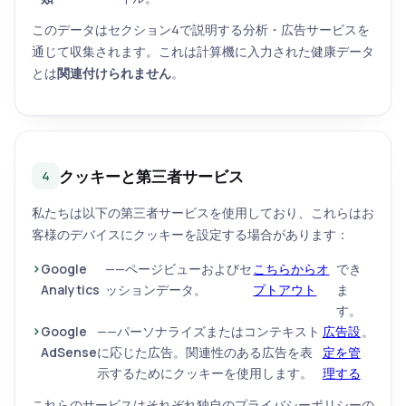
このデータはセクション4で説明する分析・広告サービスを
通じて収集されます。これは計算機に入力された健康データ
とは
関連付けられません
。
クッキーと第三者サービス
4
私たちは以下の第三者サービスを使用しており、これらはお
客様のデバイスにクッキーを設定する場合があります：
Google
——ページビューおよびセ
こちらからオ
でき
Analytics
ッションデータ。
プトアウト
ま
す。
Google
——パーソナライズまたはコンテキスト
広告設
。
AdSense
に応じた広告。関連性のある広告を表
定を管
示するためにクッキーを使用します。
理する
これらのサービスはそれぞれ独自のプライバシーポリシーの