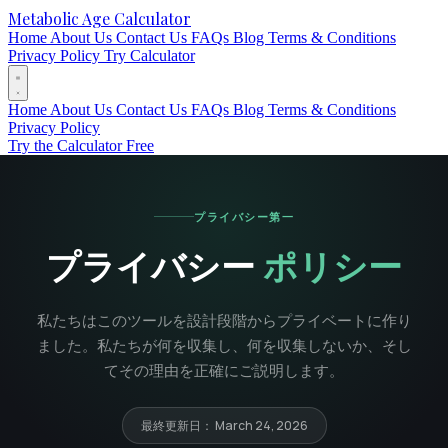
Metabolic Age Calculator
Home
About Us
Contact Us
FAQs
Blog
Terms & Conditions
Privacy Policy
Try Calculator
Home
About Us
Contact Us
FAQs
Blog
Terms & Conditions
Privacy Policy
Try the Calculator Free
プライバシー第一
プライバシー
ポリシー
私たちはこのツールを設計段階からプライベートに作り
ました。私たちが何を収集し、何を収集しないか、そし
てその理由を正確にご説明します。
最終更新日： March 24, 2026