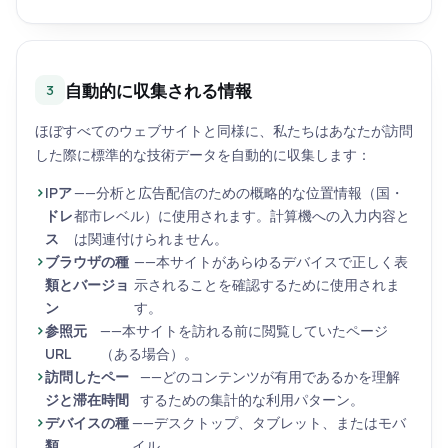
自動的に収集される情報
3
ほぼすべてのウェブサイトと同様に、私たちはあなたが訪問
した際に標準的な技術データを自動的に収集します：
IPア
——分析と広告配信のための概略的な位置情報（国・
ドレ
都市レベル）に使用されます。計算機への入力内容と
ス
は関連付けられません。
ブラウザの種
——本サイトがあらゆるデバイスで正しく表
類とバージョ
示されることを確認するために使用されま
ン
す。
参照元
——本サイトを訪れる前に閲覧していたページ
URL
（ある場合）。
訪問したペー
——どのコンテンツが有用であるかを理解
ジと滞在時間
するための集計的な利用パターン。
デバイスの種
——デスクトップ、タブレット、またはモバ
類
イル。