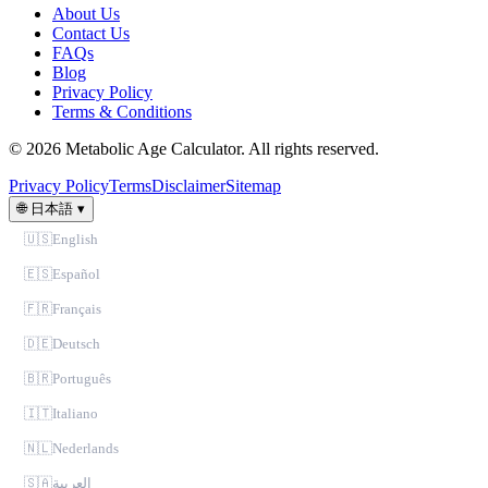
About Us
Contact Us
FAQs
Blog
Privacy Policy
Terms & Conditions
© 2026 Metabolic Age Calculator. All rights reserved.
Privacy Policy
Terms
Disclaimer
Sitemap
🌐
日本語
▾
🇺🇸
English
🇪🇸
Español
🇫🇷
Français
🇩🇪
Deutsch
🇧🇷
Português
🇮🇹
Italiano
🇳🇱
Nederlands
🇸🇦
العربية