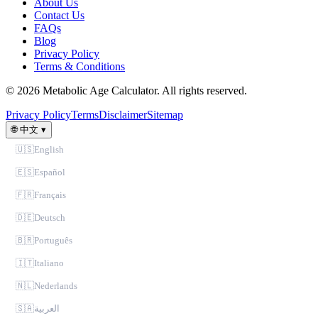
About Us
Contact Us
FAQs
Blog
Privacy Policy
Terms & Conditions
© 2026 Metabolic Age Calculator. All rights reserved.
Privacy Policy
Terms
Disclaimer
Sitemap
🌐
中文
▾
🇺🇸
English
🇪🇸
Español
🇫🇷
Français
🇩🇪
Deutsch
🇧🇷
Português
🇮🇹
Italiano
🇳🇱
Nederlands
🇸🇦
العربية