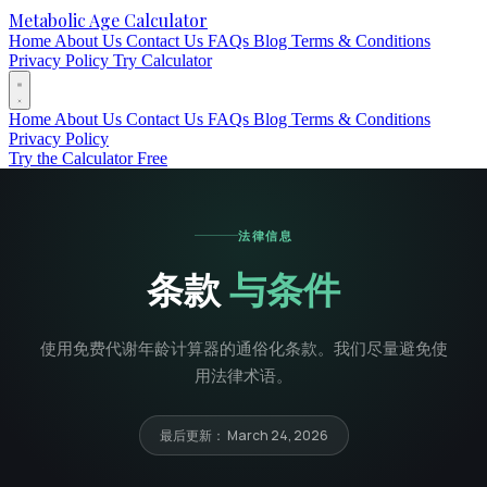
Metabolic Age Calculator
Home
About Us
Contact Us
FAQs
Blog
Terms & Conditions
Privacy Policy
Try Calculator
Home
About Us
Contact Us
FAQs
Blog
Terms & Conditions
Privacy Policy
Try the Calculator Free
法律信息
条款
与条件
使用免费代谢年龄计算器的通俗化条款。我们尽量避免使
用法律术语。
最后更新： March 24, 2026