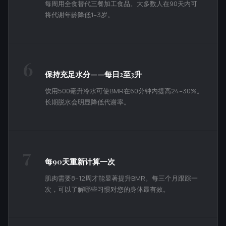
每周用全食替代三餐加工食品。大多数人在90天内可
将代谢年龄降低1–3岁。
6
保持充足水分——每日2至3升
饮用500毫升冷水可使BMR在60分钟内提高24–30%。
长期脱水会明显降低代谢率。
7
每90天重新计算一次
肌肉需要8–12周才能显著提升BMR。每三个月跟踪一
次，可以了解哪些习惯对您的身体最有效。