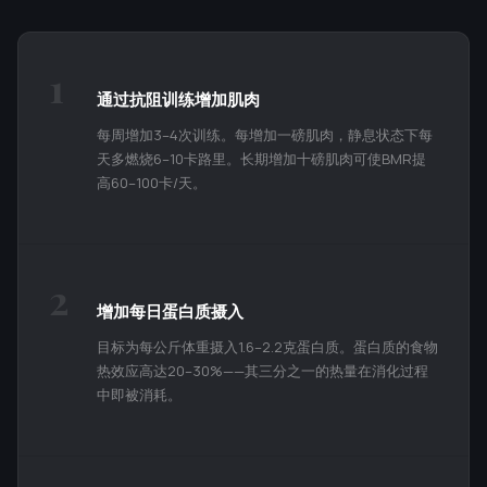
1
通过抗阻训练增加肌肉
每周增加3–4次训练。每增加一磅肌肉，静息状态下每
天多燃烧6–10卡路里。长期增加十磅肌肉可使BMR提
高60–100卡/天。
2
增加每日蛋白质摄入
目标为每公斤体重摄入1.6–2.2克蛋白质。蛋白质的食物
热效应高达20–30%——其三分之一的热量在消化过程
中即被消耗。