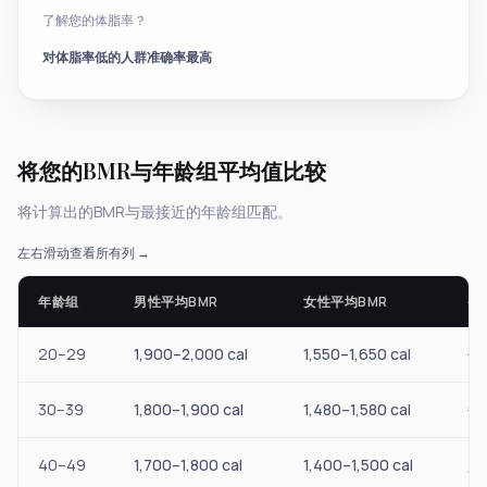
了解您的体脂率？
对体脂率低的人群准确率最高
将您的BMR与年龄组平均值比较
将计算出的BMR与最接近的年龄组匹配。
左右滑动查看所有列 →
年龄组
男性平均BMR
女性平均BMR
备
20–29
1,900–2,000 cal
1,550–1,650 cal
代
30–39
1,800–1,900 cal
1,480–1,580 cal
每
40–49
1,700–1,800 cal
1,400–1,500 cal
肌