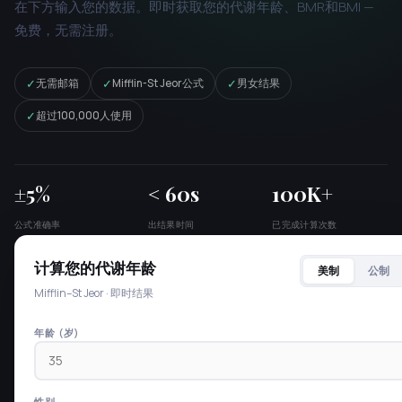
在下方输入您的数据。即时获取您的代谢年龄、BMR和BMI —
免费，无需注册。
✓
✓
✓
无需邮箱
Mifflin-St Jeor公式
男女结果
✓
超过100,000人使用
±5%
< 60s
100K+
公式准确率
出结果时间
已完成计算次数
计算您的代谢年龄
美制
公制
Mifflin–St Jeor · 即时结果
年龄 (岁)
性别