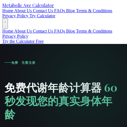
Metabolic Age Calculator
Home
About Us
Contact Us
FAQs
Blog
Terms & Conditions
Privacy Policy
Try Calculator
Home
About Us
Contact Us
FAQs
Blog
Terms & Conditions
Privacy Policy
Try the Calculator Free
免费 · 无需注册
免费代谢年龄计算器
60
秒发现您的真实身体年
龄