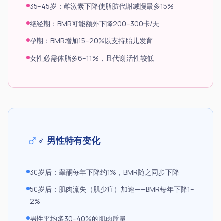
35–45岁：雌激素下降使脂肪代谢减慢最多15%
绝经期：BMR可能额外下降200–300卡/天
孕期：BMR增加15–20%以支持胎儿发育
女性必需体脂多6–11%，且代谢活性较低
♂
♂ 男性特有变化
30岁后：睾酮每年下降约1%，BMR随之同步下降
50岁后：肌肉流失（肌少症）加速——BMR每年下降1–
2%
男性平均多30–40%的肌肉质量