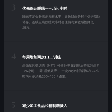
3
优先保证睡眠——7至9小时
睡眠不足会升高皮质醇水平，导致肌肉分解并促进脂肪
储存。连续五晚仅睡六小时会使胰岛素敏感性降低
25%。
4
每周增加两次HIIT训练
高强度间歇训练（HIIT）可使BMR在训练后持续升高14
–24小时——即“后燃效应”。一次20分钟的训练在24小
时内可多消耗250–450卡路里。
5
减少加工食品和精制糖摄入