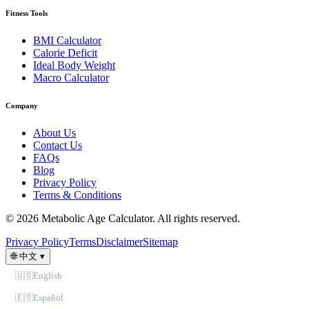
Fitness Tools
BMI Calculator
Calorie Deficit
Ideal Body Weight
Macro Calculator
Company
About Us
Contact Us
FAQs
Blog
Privacy Policy
Terms & Conditions
© 2026 Metabolic Age Calculator. All rights reserved.
Privacy Policy
Terms
Disclaimer
Sitemap
🌐
中文
▾
🇺🇸
English
🇪🇸
Español