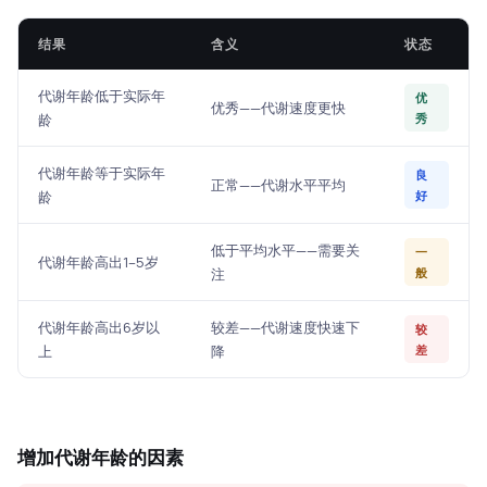
结果
含义
状态
代谢年龄低于实际年
优
优秀——代谢速度更快
龄
秀
代谢年龄等于实际年
良
正常——代谢水平平均
龄
好
低于平均水平——需要关
一
代谢年龄高出1–5岁
注
般
代谢年龄高出6岁以
较差——代谢速度快速下
较
上
降
差
增加代谢年龄的因素