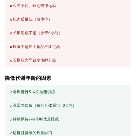
久坐不动、缺乏规律运动
✕
肌肉质量低（肌少症）
✕
长期睡眠不足（少于6小时）
✕
饮食中超加工食品占比过高
✕
长期压力导致皮质醇升高
✕
降低代谢年龄的因素
每周进行3–4次抗阻训练
✓
高蛋白饮食（每公斤体重1.6–2.2克）
✓
持续保持7–9小时优质睡眠
✓
适度且持续的热量缺口
✓