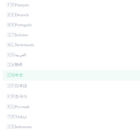
🇫🇷
Français
🇩🇪
Deutsch
🇧🇷
Português
🇮🇹
Italiano
🇳🇱
Nederlands
🇸🇦
العربية
🇮🇳
हिन्दी
🇨🇳
中文
🇯🇵
日本語
🇰🇷
한국어
🇷🇺
Русский
🇹🇷
Türkçe
🇮🇩
Indonesia