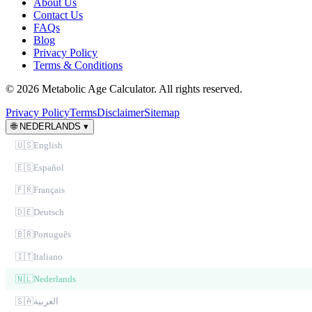
About Us
Contact Us
FAQs
Blog
Privacy Policy
Terms & Conditions
© 2026 Metabolic Age Calculator. All rights reserved.
Privacy Policy
Terms
Disclaimer
Sitemap
🌐
NEDERLANDS
▾
🇺🇸
English
🇪🇸
Español
🇫🇷
Français
🇩🇪
Deutsch
🇧🇷
Português
🇮🇹
Italiano
🇳🇱
Nederlands
🇸🇦
العربية