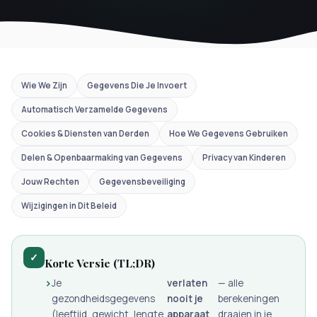
Wie We Zijn
Gegevens Die Je Invoert
Automatisch Verzamelde Gegevens
Cookies & Diensten van Derden
Hoe We Gegevens Gebruiken
Delen & Openbaarmaking van Gegevens
Privacy van Kinderen
Jouw Rechten
Gegevensbeveiliging
Wijzigingen in Dit Beleid
✓
Korte Versie (TL;DR)
Je
verlaten
— alle
gezondheidsgegevens
nooit je
berekeningen
(leeftijd, gewicht, lengte,
apparaat
draaien in je