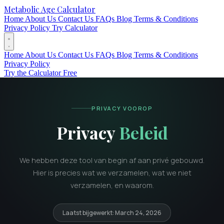
Metabolic Age Calculator
Home
About Us
Contact Us
FAQs
Blog
Terms & Conditions
Privacy Policy
Try Calculator
Home
About Us
Contact Us
FAQs
Blog
Terms & Conditions
Privacy Policy
Try the Calculator Free
PRIVACY VOOROP
Privacy
Beleid
We hebben deze tool van begin af aan privé gebouwd.
Hier is precies wat we verzamelen, wat we niet
verzamelen, en waarom.
Laatst bijgewerkt: March 24, 2026