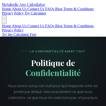
Metabolic Age Calculator
Home
About Us
Contact Us
FAQs
Blog
Terms & Conditions
Privacy Policy
Try Calculator
Home
About Us
Contact Us
FAQs
Blog
Terms & Conditions
Privacy Policy
Try the Calculator Free
LA CONFIDENTIALITÉ AVANT TOUT
Politique de
Confidentialité
Nous avons conçu cet outil pour qu'il respecte votre vie
privée par défaut. Voici exactement ce que nous
collectons, ce que nous ne collectons pas, et pourquoi.