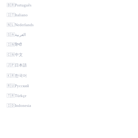
🇧🇷
Português
🇮🇹
Italiano
🇳🇱
Nederlands
🇸🇦
العربية
🇮🇳
हिन्दी
🇨🇳
中文
🇯🇵
日本語
🇰🇷
한국어
🇷🇺
Русский
🇹🇷
Türkçe
🇮🇩
Indonesia